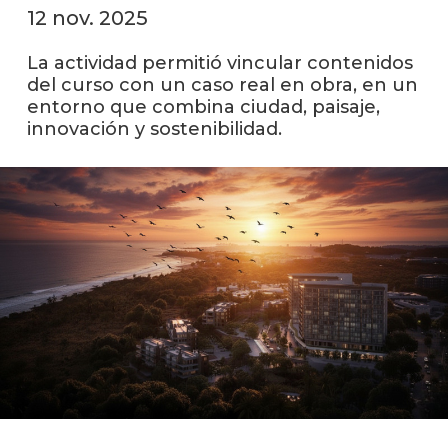
facul
12 nov. 2025
Blog
La actividad permitió vincular contenidos
de
del curso con un caso real en obra, en un
arqui
entorno que combina ciudad, paisaje,
y
diseñ
innovación y sostenibilidad.
La
facul
en
los
medio
Testi