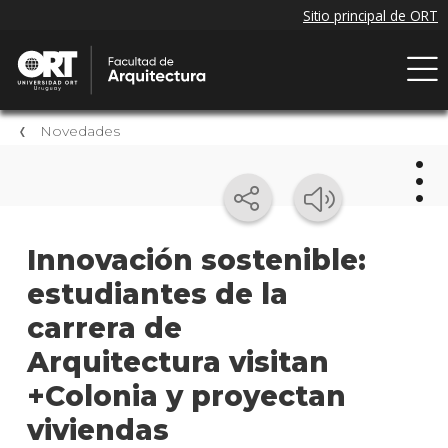
Novedades
Nov
Innovación sostenible:
estudiantes de la
Próxi
event
carrera de
Event
Arquitectura visitan
anter
+Colonia y proyectan
Nove
viviendas
de la