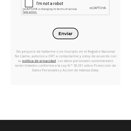
Enviar
Sin perjuicio de hallarme o no inscripto en el Registro Nacional
No Llame, autorizo a ORT a contactarme y estoy de acuerdo con
su
política de privacidad
. Los datos personales suministrados
serán tratados conforme a la Ley N.° 18.331 sobre Protección de
Datos Personales y Acción de Habeas Data.