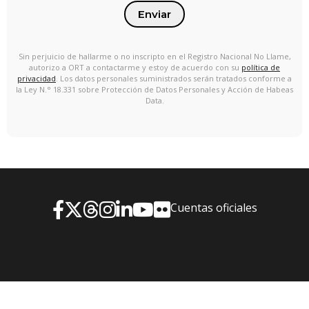
Enviar
Sin perjuicio de hallarme o no inscripto en el Registro Nacional No Llame,
autorizo a ORT a contactarme y estoy de acuerdo con su
política de
privacidad
. Los datos personales suministrados serán tratados conforme a
la Ley N.° 18.331 sobre Protección de Datos Personales y Acción de Habeas
Data.
Cuentas oficiales