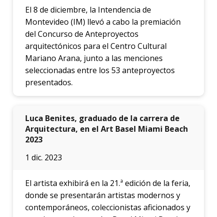
acadé
El 8 de diciembre, la Intendencia de
Montevideo (IM) llevó a cabo la premiación
Publi
del Concurso de Anteproyectos
arquitectónicos para el Centro Cultural
Becas
Mariano Arana, junto a las menciones
dispo
seleccionadas entre los 53 anteproyectos
Exten
presentados.
Nove
Luca Benites, graduado de la carrera de
Iniciá
Arquitectura, en el Art Basel Miami Beach
tu
2023
inscri
1 dic. 2023
Solici
más
infor
El artista exhibirá en la 21.ª edición de la feria,
donde se presentarán artistas modernos y
contemporáneos, coleccionistas aficionados y