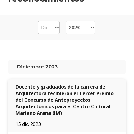
Por
qué
estud
Arqui
Qué
hace
los
gradu
Diciembre 2023
Traba
finale
de
Docente y graduados de la carrera de
carre
Arquitectura recibieron el Tercer Premio
del Concurso de Anteproyectos
Nuest
Arquitectónicos para el Centro Cultural
docen
Mariano Arana (IM)
Recur
15 dic. 2023
físicos
y