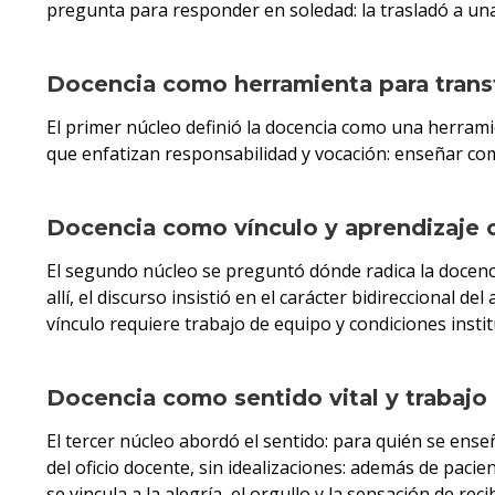
pregunta para responder en soledad: la trasladó a una
Docencia como herramienta para trans
El primer núcleo definió la docencia como una herra
que enfatizan responsabilidad y vocación: enseñar co
Docencia como vínculo y aprendizaje
El segundo núcleo se preguntó dónde radica la docen
allí, el discurso insistió en el carácter bidireccional
vínculo requiere trabajo de equipo y condiciones institu
Docencia como sentido vital y trabaj
El tercer núcleo abordó el sentido: para quién se enseñ
del oficio docente, sin idealizaciones: además de paci
se vincula a la alegría, el orgullo y la sensación de reci