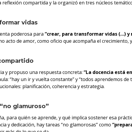
 reflexión compartida y la organizó en tres núcleos temático
formar vidas
mienta poderosa para
“crear, para transformar vidas (…) y
mo acto de amor, como oficio que acompaña el crecimiento, 
 compartido
cia y propuso una respuesta concreta:
“La docencia está en
 del aula: “hay un ir y vuelta constante” y “todos aprendemos 
cionales: planificación, coherencia y estrategia.
o “no glamuroso”
a, para quién se aprende, y qué implica sostener esa práctica
encia y dedicación, hay tareas “no glamorosas” como
“prepara
bir más de lo que se da.