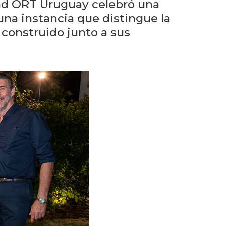
anteriores
idad ORT Uruguay celebró una
una instancia que distingue la
Novedades
e construido junto a sus
de la
facultad
Blog
de
arquitectura
y
diseño
La
facultad
en
los
medios