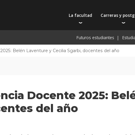
La facultad
Carreras y post
Autoridades
Carreras universit
Bec
Futuros estudiantes
Estudi
Docentes
Tecnicaturas
Bec
Filosofía educativa
Postgrados
Bec
2025: Belén Laventure y Cecilia Sgarbi, docentes del año
Intercambios y viajes
Actualización prof
De
Recursos físicos y académicos
Toda la oferta ac
Pre
Investigación
Extensión
encia Docente 2025: Bel
Publicaciones
centes del año