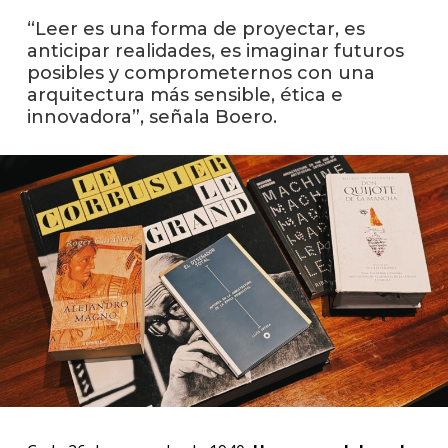
facul
“Leer es una forma de proyectar, es
Blog
anticipar realidades, es imaginar futuros
de
posibles y comprometernos con una
arqui
arquitectura más sensible, ética e
y
innovadora”, señala Boero.
diseñ
La
facul
en
los
medio
Testi