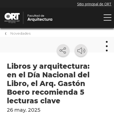
Novedades
Nov
Libros y arquitectura:
en el Día Nacional del
Próxi
event
Libro, el Arq. Gastón
Event
Boero recomienda 5
anter
lecturas clave
Nove
26 may. 2025
de la