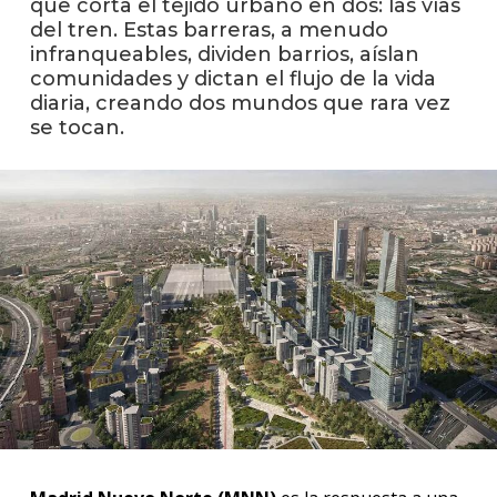
que corta el tejido urbano en dos: las vías
facul
del tren. Estas barreras, a menudo
infranqueables, dividen barrios, aíslan
Blog
de
comunidades y dictan el flujo de la vida
arqui
diaria, creando dos mundos que rara vez
y
se tocan.
diseñ
La
facul
en
los
medio
Testi