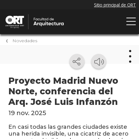
Novedades
Nov
Proyecto Madrid Nuevo
Norte, conferencia del
Próxi
event
Arq. José Luis Infanzón
Event
19 nov. 2025
anter
En casi todas las grandes ciudades existe
Nove
una herida invisible, una cicatriz de acero
de la