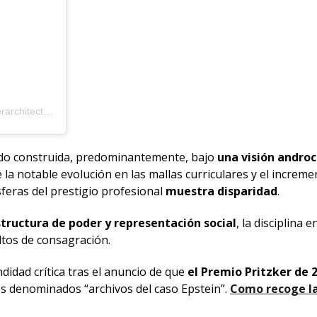
Una publicación compartida por Pritzker Architecture Prize (@pritzkerarchitectureprize)
do construida, predominantemente, bajo
una visión androc
de la notable evolución en las mallas curriculares y el increm
esferas del prestigio profesional
muestra disparidad
.
tructura de poder y representación social
, la disciplina
ltos de consagración.
idad crítica tras el anuncio de que
el Premio Pritzker de 
os denominados “archivos del caso Epstein”.
Como recoge l