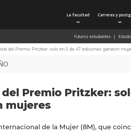
La facultad
Carreras y post
Autoridades
Carreras universit
Bec
Futuros estudiantes
Estudi
Docentes
Tecnicaturas
Bec
Filosofía educativa
Postgrados
Bec
istal del Premio Pritzker: solo en 5 de 47 ediciones ganaron muj
Intercambios y viajes
Actualización prof
De
EÑO
Recursos físicos y académicos
Toda la oferta ac
Pre
Investigación
Extensión
l del Premio Pritzker: so
Publicaciones
n mujeres
nternacional de la Mujer (8M), que coinc