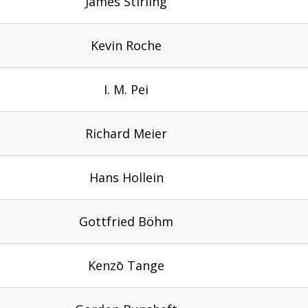
James Stirling
Kevin Roche
I. M. Pei
Richard Meier
Hans Hollein
Gottfried Böhm
Kenzō Tange