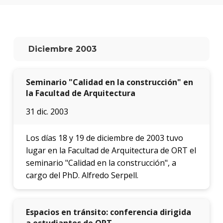
facul
Blog
de
arqui
Diciembre 2003
y
diseñ
Seminario "Calidad en la construcción" en
La
la Facultad de Arquitectura
facul
en
31 dic. 2003
los
medio
Los días 18 y 19 de diciembre de 2003 tuvo
Testi
lugar en la Facultad de Arquitectura de ORT el
seminario "Calidad en la construcción", a
cargo del PhD. Alfredo Serpell.
Espacios en tránsito: conferencia dirigida
a estudiantes de ORT