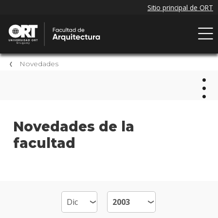
Novedades
Nov
Novedades de la
facultad
Próxi
event
Event
anter
Nove
de la